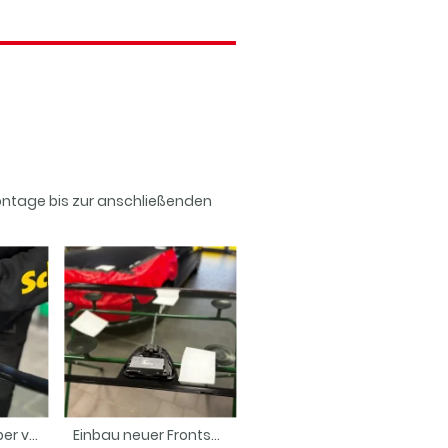
Montage bis zur anschließenden
OE-Scheibenkleber von SIKA – fachgerechter Scheibenwechsel
Einbau neuer Frontscheibe