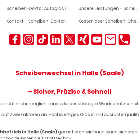
Scheiben-Doktor Autoglas in Halle
Unsere Leistungen – Scheiben-Doktor Halle
Kontakt – Scheiben-Doktor Halle
Kostenloser Scheiben-C
Scheibenwechsel in
Halle
(Saale)
– Sicher, Präzise & Schnell
ases nicht mehr möglich, muss die beschädigte Windschutzschei
uf zwei Faktoren an: Hochwertiges Glas in Erstausrüsterquali
betrieb in Halle (Saale)
garantieren wir Ihnen einen sicheren
it modernster Werkstatttechnik.