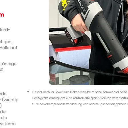
em
dard-
tigen,
Halle auf
ständige
60
Einsatz der Sika PowerCure Klebepistole beim Scheibenwechsel bei Sc
unde
Das System ermöglicht eine kontrollierte, gleichmäßige Verarbeitu
r (wichtig
für eine sichere, schnelle Verklebung von Fahrzeugscheiben gemäß H
).
der
t die
zsysteme