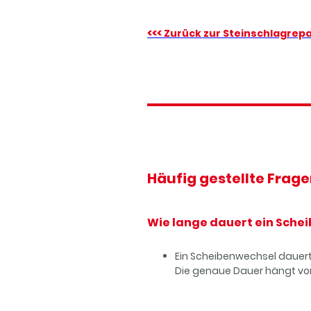
<<<
Zurück zur Steinschlagrep
Häufig gestellte Frag
Wie
lange dauert ein Sche
Ein Scheibenwechsel dauert
Die genaue Dauer hängt vo