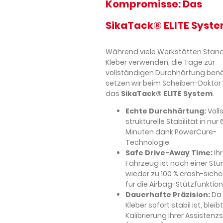
Kompromisse: Das
SikaTack® ELITE Syst
Während viele Werkstätten Stan
Kleber verwenden, die Tage zur
vollständigen Durchhärtung benö
setzen wir beim Scheiben-Doktor 
das
SikaTack® ELITE System
.
Echte Durchhärtung:
Voll
strukturelle Stabilität in nur 
Minuten dank PowerCure-
Technologie.
Safe Drive-Away Time:
Ihr
Fahrzeug ist nach einer St
wieder zu 100 % crash-siche
für die Airbag-Stützfunktion
Dauerhafte Präzision:
Da 
Kleber sofort stabil ist, bleib
Kalibrierung Ihrer Assisten