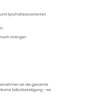
und Spurhalteassistenten
ch.
u nach strengen
 übernehmen wir die gesamte
einbarte Selbstbeteiligung – wir